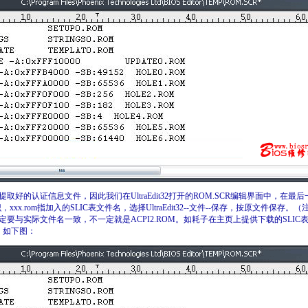
的认证信息文件，因此我们在UltraEdit32打开的ROM.SCR编辑界面中，在最后一段加
xxx.rom指加入的SLIC表文件名，选择UltraEdit32--文件--保存，按原文件保
与实际文件名一致，不一定就是ACPI2.ROM。如耗子在主页上提供下载的SLIC表文件为
in）如下图：