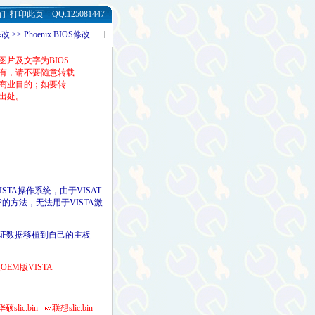
们
打印此页
QQ:125081447
> Phoenix BIOS修改
图片及文字为BIOS
有，请不要随意转载
商业目的；如要转
出处。
STA操作系统，由于VISAT
P的方法，无法用于VISTA激
项验证数据移植到自己的主板
OEM版VISTA
华硕slic.bin
联想slic.bin