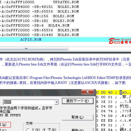
文以ACPI2.ROM为例），拷贝到Phoenix Edit安装目录中的TEMP目录中（
新进入Phoenix bios Edit文件界面（在运行Phoenix bios Edit打开BIOS文件
 Edit默认安装目录C:\Program Files\Phoenix Technologies Ltd\BIOS Editor\TEM
中的搜索--查找，在查找内容中输入RSDT（注意要以ASCII方式搜索），如下图