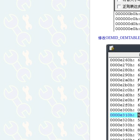
修改OEMID_OEMTABLE为_AS