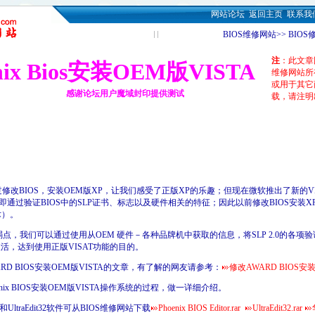
网站论坛
返回主页
联系我
BIOS维修网站>> BIOS修改 >
注
：此文章
ix Bios安装OEM版VISTA
维修网站所
或用于其它
论坛用户魔域封印提供测试
载，请注明
通过修改BIOS，安装OEM版XP，让我们感受了正版XP的乐趣；但现在微软推出了新的VI
，即通过验证BIOS中的SLP证书、标志以及硬件相关的特征；因此以前修改BIOS安装X
术）。
在着弱点，我们可以通过使用从OEM 硬件－各种品牌机中获取的信息，将SLP 2.0的各
的激活，达到使用正版VISAT功能的目的。
D BIOS安装OEM版VISTA的文章，有了解的网友请参考：
修改AWARD BIOS安装
ix BIOS安装OEM版VISTA操作系统的过程，做一详细介绍。
t和UltraEdit32软件可从BIOS维修网站下载
Phoenix BIOS Editor.rar
UltraEdit32.rar